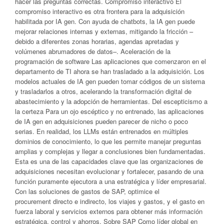
hacer las preguntas correctas. Compromiso interactivo El
compromiso interactivo es otra frontera para la adquisición
habilitada por IA gen. Con ayuda de chatbots, la IA gen puede
mejorar relaciones internas y externas, mitigando la fricción –
debido a diferentes zonas horarias, agendas apretadas y
volúmenes abrumadores de datos–. Aceleración de la
programación de software Las aplicaciones que comenzaron en el
departamento de TI ahora se han trasladado a la adquisición. Los
modelos actuales de IA gen pueden tomar códigos de un sistema
y trasladarlos a otros, acelerando la transformación digital de
abastecimiento y la adopción de herramientas. Del escepticismo a
la certeza Para un ojo escéptico y no entrenado, las aplicaciones
de IA gen en adquisiciones pueden parecer de nicho o poco
serias. En realidad, los LLMs están entrenados en múltiples
dominios de conocimiento, lo que les permite manejar preguntas
amplias y complejas y llegar a conclusiones bien fundamentadas.
Esta es una de las capacidades clave que las organizaciones de
adquisiciones necesitan evolucionar y fortalecer, pasando de una
función puramente ejecutora a una estratégica y líder empresarial.
Con las soluciones de gastos de SAP, optimice el
procurement directo e indirecto, los viajes y gastos, y el gasto en
fuerza laboral y servicios externos para obtener más información
estratégica, control y ahorros. Sobre SAP Como líder global en