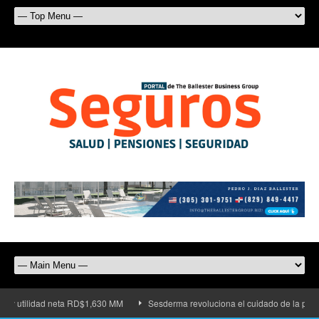
ad neta RD$1,630 MM
Sesderma revoluciona el cuidado de la piel con su nuev