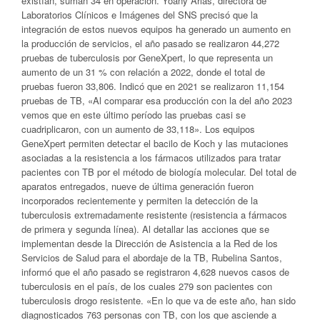
existían, suman 34 en operación. Yoany Arias, directora de
Laboratorios Clínicos e Imágenes del SNS precisó que la
integración de estos nuevos equipos ha generado un aumento en
la producción de servicios, el año pasado se realizaron 44,272
pruebas de tuberculosis por GeneXpert, lo que representa un
aumento de un 31 % con relación a 2022, donde el total de
pruebas fueron 33,806. Indicó que en 2021 se realizaron 11,154
pruebas de TB, «Al comparar esa producción con la del año 2023
vemos que en este último período las pruebas casi se
cuadriplicaron, con un aumento de 33,118». Los equipos
GeneXpert permiten detectar el bacilo de Koch y las mutaciones
asociadas a la resistencia a los fármacos utilizados para tratar
pacientes con TB por el método de biología molecular. Del total de
aparatos entregados, nueve de última generación fueron
incorporados recientemente y permiten la detección de la
tuberculosis extremadamente resistente (resistencia a fármacos
de primera y segunda línea). Al detallar las acciones que se
implementan desde la Dirección de Asistencia a la Red de los
Servicios de Salud para el abordaje de la TB, Rubelina Santos,
informó que el año pasado se registraron 4,628 nuevos casos de
tuberculosis en el país, de los cuales 279 son pacientes con
tuberculosis drogo resistente. «En lo que va de este año, han sido
diagnosticados 763 personas con TB, con los que asciende a