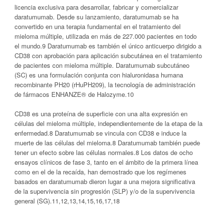
licencia exclusiva para desarrollar, fabricar y comercializar
daratumumab. Desde su lanzamiento, daratumumab se ha
convertido en una terapia fundamental en el tratamiento del
mieloma múltiple, utilizada en más de 227.000 pacientes en todo
el mundo.9 Daratumumab es también el único anticuerpo dirigido a
CD38 con aprobación para aplicación subcutánea en el tratamiento
de pacientes con mieloma múltiple. Daratumumab subcutáneo
(SC) es una formulación conjunta con hialuronidasa humana
recombinante PH20 (rHuPH209), la tecnología de administración
de fármacos ENHANZE® de Halozyme.10
CD38 es una proteína de superficie con una alta expresión en
células del mieloma múltiple, independientemente de la etapa de la
enfermedad.8 Daratumumab se vincula con CD38 e induce la
muerte de las células del mieloma.8 Daratumumab también puede
tener un efecto sobre las células normales.8 Los datos de ocho
ensayos clínicos de fase 3, tanto en el ámbito de la primera línea
como en el de la recaída, han demostrado que los regímenes
basados en daratumumab dieron lugar a una mejora significativa
de la supervivencia sin progresión (SLP) y/o de la supervivencia
general (SG).11,12,13,14,15,16,17,18