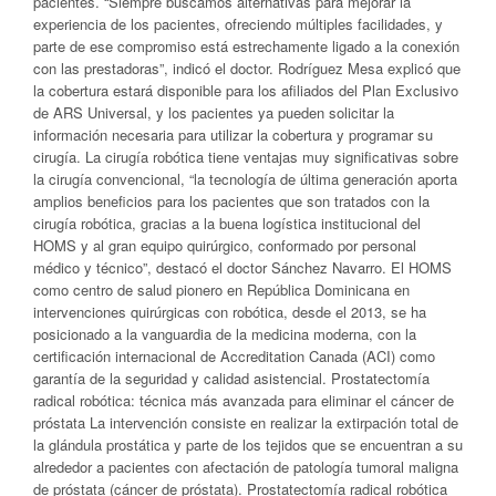
pacientes. “Siempre buscamos alternativas para mejorar la
experiencia de los pacientes, ofreciendo múltiples facilidades, y
parte de ese compromiso está estrechamente ligado a la conexión
con las prestadoras”, indicó el doctor. Rodríguez Mesa explicó que
la cobertura estará disponible para los afiliados del Plan Exclusivo
de ARS Universal, y los pacientes ya pueden solicitar la
información necesaria para utilizar la cobertura y programar su
cirugía. La cirugía robótica tiene ventajas muy significativas sobre
la cirugía convencional, “la tecnología de última generación aporta
amplios beneficios para los pacientes que son tratados con la
cirugía robótica, gracias a la buena logística institucional del
HOMS y al gran equipo quirúrgico, conformado por personal
médico y técnico”, destacó el doctor Sánchez Navarro. El HOMS
como centro de salud pionero en República Dominicana en
intervenciones quirúrgicas con robótica, desde el 2013, se ha
posicionado a la vanguardia de la medicina moderna, con la
certificación internacional de Accreditation Canada (ACI) como
garantía de la seguridad y calidad asistencial. Prostatectomía
radical robótica: técnica más avanzada para eliminar el cáncer de
próstata La intervención consiste en realizar la extirpación total de
la glándula prostática y parte de los tejidos que se encuentran a su
alrededor a pacientes con afectación de patología tumoral maligna
de próstata (cáncer de próstata). Prostatectomía radical robótica