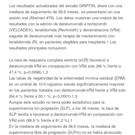
Los resultados actualizados del estudio GRIFFIN, ahora con una
mediana de seguimiento de 38,6 meses, se presentaron en una
sesión oral (Abstract #79). Los datos muestran una mejora de los
resultados con la adición de daratumumab a bortezomib
(VELCADE®), lenalidomida (Revlimid®) y dexametasona (VRd),
seguida de daratumumab más terapia de mantenimiento con
lenalidomida (R), en pacientes elegibles para trasplante.1 Los
resultados principales incluyeron:
La tasa de respuesta completa estricta (sCR) favoreció a
daratumumab-VRd en comparación con VRd solo (66 % frente a
47,4 %; p=0,0096).1,3
Las tasas de negatividad de la enfermedad mínima residual (ERM)
en un umbral de 10-5 siguieron siendo significativamente mayores
en los pacientes tratados con daratumumab-VRd frente a VRd solo
(64,4 % frente a 30,1 %; p<0,0001).1,3
Aunque este estudio no tenía poder estadístico para la
supervivencia sin progresión (SLP), a los 36 meses, la tasa de
SLP tendía a favorecer a daratumumab-VRd en comparación con
VRd solo (88,9 % frente a 81,2 %).1
En la mediana de seguimiento de 38,6 meses, la mediana de
supervivencia libre de progresión (SLPm) no se había alcanzado