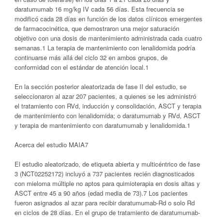
daratumumab 16 mg/kg IV cada 56 días. Esta frecuencia se
modificó cada 28 días en función de los datos clínicos emergentes
de farmacocinética, que demostraron una mejor saturación
objetivo con una dosis de mantenimiento administrada cada cuatro
semanas.1 La terapia de mantenimiento con lenalidomida podría
continuarse más allá del ciclo 32 en ambos grupos, de
conformidad con el estándar de atención local.1
En la sección posterior aleatorizada de fase II del estudio, se
seleccionaron al azar 207 pacientes, a quienes se les administró
el tratamiento con RVd, inducción y consolidación, ASCT y terapia
de mantenimiento con lenalidomida; o daratumumab y RVd, ASCT
y terapia de mantenimiento con daratumumab y lenalidomida.1
Acerca del estudio MAIA7
El estudio aleatorizado, de etiqueta abierta y multicéntrico de fase
3 (NCT02252172) incluyó a 737 pacientes recién diagnosticados
con mieloma múltiple no aptos para quimioterapia en dosis altas y
ASCT entre 45 a 90 años (edad media de 73).7 Los pacientes
fueron asignados al azar para recibir daratumumab-Rd o solo Rd
en ciclos de 28 días. En el grupo de tratamiento de daratumumab-