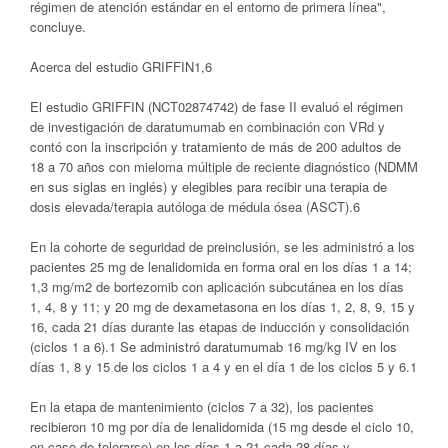
régimen de atención estándar en el entorno de primera línea",
concluye.
Acerca del estudio GRIFFIN1,6
El estudio GRIFFIN (NCT02874742) de fase II evaluó el régimen
de investigación de daratumumab en combinación con VRd y
contó con la inscripción y tratamiento de más de 200 adultos de
18 a 70 años con mieloma múltiple de reciente diagnóstico (NDMM
en sus siglas en inglés) y elegibles para recibir una terapia de
dosis elevada/terapia autóloga de médula ósea (ASCT).6
En la cohorte de seguridad de preinclusión, se les administró a los
pacientes 25 mg de lenalidomida en forma oral en los días 1 a 14;
1,3 mg/m2 de bortezomib con aplicación subcutánea en los días
1, 4, 8 y 11; y 20 mg de dexametasona en los días 1, 2, 8, 9, 15 y
16, cada 21 días durante las etapas de inducción y consolidación
(ciclos 1 a 6).1 Se administró daratumumab 16 mg/kg IV en los
días 1, 8 y 15 de los ciclos 1 a 4 y en el día 1 de los ciclos 5 y 6.1
En la etapa de mantenimiento (ciclos 7 a 32), los pacientes
recibieron 10 mg por día de lenalidomida (15 mg desde el ciclo 10,
en caso de tolerarse) en los días 1 a 21 cada 28 días y