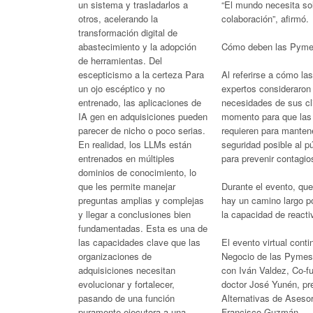
“El mundo necesita sol
un sistema y trasladarlos a
colaboración”, afirmó.
otros, acelerando la
transformación digital de
Cómo deben las Pymes
abastecimiento y la adopción
de herramientas. Del
Al referirse a cómo la
escepticismo a la certeza Para
expertos consideraron
un ojo escéptico y no
necesidades de sus cl
entrenado, las aplicaciones de
momento para que las
IA gen en adquisiciones pueden
requieren para mantene
parecer de nicho o poco serias.
seguridad posible al p
En realidad, los LLMs están
para prevenir contagi
entrenados en múltiples
dominios de conocimiento, lo
Durante el evento, qu
que les permite manejar
hay un camino largo po
preguntas amplias y complejas
la capacidad de reacti
y llegar a conclusiones bien
fundamentadas. Esta es una de
El evento virtual conti
las capacidades clave que las
Negocio de las Pymes 
organizaciones de
con Iván Valdez, Co-f
adquisiciones necesitan
doctor José Yunén, pr
evolucionar y fortalecer,
Alternativas de Aseso
pasando de una función
Francisco Guzmán.
puramente ejecutora a una