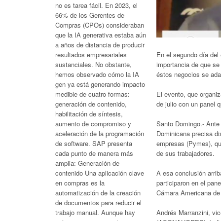
no es tarea fácil. En 2023, el
66% de los Gerentes de
Compras (CPOs) consideraban
que la IA generativa estaba aún
a años de distancia de producir
En el segundo día del 
resultados empresariales
importancia de que se
sustanciales. No obstante,
éstos negocios se ada
hemos observado cómo la IA
gen ya está generando impacto
El evento, que organi
medible de cuatro formas:
de julio con un panel 
generación de contenido,
habilitación de síntesis,
Santo Domingo.- Ante 
aumento de compromiso y
Dominicana precisa di
aceleración de la programación
empresas (Pymes), que
de software. SAP presenta
de sus trabajadores.
cada punto de manera más
amplia: Generación de
A esa conclusión arrib
contenido Una aplicación clave
participaron en el pan
en compras es la
Cámara Americana de
automatización de la creación
de documentos para reducir el
Andrés Marranzini, vic
trabajo manual. Aunque hay