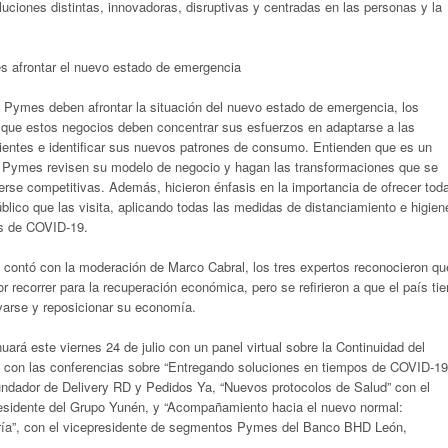
uciones distintas, innovadoras, disruptivas y centradas en las personas y la
 afrontar el nuevo estado de emergencia
s Pymes deben afrontar la situación del nuevo estado de emergencia, los
 que estos negocios deben concentrar sus esfuerzos en adaptarse a las
ientes e identificar sus nuevos patrones de consumo. Entienden que es un
 Pymes revisen su modelo de negocio y hagan las transformaciones que se
rse competitivas. Además, hicieron énfasis en la importancia de ofrecer toda
úblico que las visita, aplicando todas las medidas de distanciamiento e higien
os de COVID-19.
e contó con la moderación de Marco Cabral, los tres expertos reconocieron qu
r recorrer para la recuperación económica, pero se refirieron a que el país ti
varse y reposicionar su economía.
nuará este viernes 24 de julio con un panel virtual sobre la Continuidad del
con las conferencias sobre “Entregando soluciones en tiempos de COVID-19
undador de Delivery RD y Pedidos Ya, “Nuevos protocolos de Salud” con el
esidente del Grupo Yunén, y “Acompañamiento hacia el nuevo normal:
ría”, con el vicepresidente de segmentos Pymes del Banco BHD León,