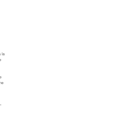
 la
e
e
ene
”