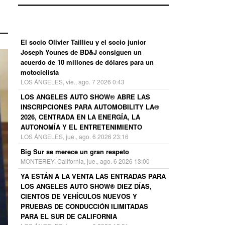
El socio Olivier Taillieu y el socio junior
Joseph Younes de BD&J consiguen un
acuerdo de 10 millones de dólares para un
motociclista
LOS ÁNGELES, vie., ago. 7 2026 0:43
LOS ANGELES AUTO SHOW® ABRE LAS
INSCRIPCIONES PARA AUTOMOBILITY LA®
2026, CENTRADA EN LA ENERGÍA, LA
AUTONOMÍA Y EL ENTRETENIMIENTO
LOS ÁNGELES, jue., ago. 6 2026 23:16
Big Sur se merece un gran respeto
MONTEREY, California, jue., ago. 6 2026 13:00
YA ESTÁN A LA VENTA LAS ENTRADAS PARA
LOS ANGELES AUTO SHOW® DIEZ DÍAS,
CIENTOS DE VEHÍCULOS NUEVOS Y
PRUEBAS DE CONDUCCIÓN ILIMITADAS
PARA EL SUR DE CALIFORNIA