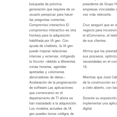
presidente de Grupo H
búsqueda de próxima
empresas vinculadas a
generación que requiere de un
vez más relevante.
usuario perspicaz para hacer
las preguntas correctas.
Cruz aseguró que en e
Compromiso interactivo El
negocio para incursio
compromiso interactivo es otra
el eCommerce, el telet
frontera para la adquisición
de sus clientes.
habilitada por IA gen. Con
ayuda de chatbots, la IA gen
Afirma que los prestad
puede mejorar relaciones
sus procesos, optimiza
internas y externas, mitigando
necesidades en el cont
la fricción –debido a diferentes
19.
zonas horarias, agendas
apretadas y volúmenes
Mientras que José Cab
abrumadores de datos–.
de la construcción se 
Aceleración de la programación
a cielo abierto, con l
de software Las aplicaciones
que comenzaron en el
Durante su exposición
departamento de TI ahora se
implementar una aplica
han trasladado a la adquisición.
digital.
Los modelos actuales de IA
gen pueden tomar códigos de