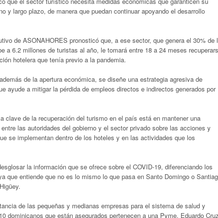
que el sector turístico necesita medidas económicas que garanticen su
no y largo plazo, de manera que puedan continuar apoyando el desarrollo
cutivo de ASONAHORES pronosticó que, a ese sector, que genera el 30% de 
ibe a 6.2 millones de turistas al año, le tomará entre 18 a 24 meses recuperar
ción hotelera que tenía previo a la pandemia.
 además de la apertura económica, se diseñe una estrategia agresiva de
que ayude a mitigar la pérdida de empleos directos e indirectos generados por
la clave de la recuperación del turismo en el país está en mantener una
entre las autoridades del gobierno y el sector privado sobre las acciones y
que se implementan dentro de los hoteles y en las actividades que los
desglosar la información que se ofrece sobre el COVID-19, diferenciando los
, ya que entiende que no es lo mismo lo que pasa en Santo Domingo o Santia
 Higüey.
ortancia de las pequeñas y medianas empresas para el sistema de salud y
 10 dominicanos que están asegurados pertenecen a una Pyme, Eduardo Cruz