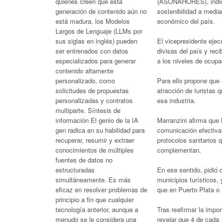
(ASONAHORES), indicó 
quienes creen que esta
sostenibilidad a media
generación de contenido aún no
económico del país.
está madura, los Modelos
Largos de Lenguaje (LLMs por
El vicepresidente eje
sus siglas en inglés) pueden
divisas del país y rec
ser entrenados con datos
a los niveles de ocupa
especializados para generar
contenido altamente
Para ello propone que
personalizado, como
atracción de turistas 
solicitudes de propuestas
esa industria.
personalizadas y contratos
multiparte. Síntesis de
Marranzini afirma que 
información El genio de la IA
comunicación efectiva 
gen radica en su habilidad para
protocolos sanitarios 
recuperar, resumir y extraer
complementan.
conocimientos de múltiples
fuentes de datos no
En ese sentido, pidió 
estructuradas
municipios turísticos
simultáneamente. Es más
que en Puerto Plata o
eficaz en resolver problemas de
principio a fin que cualquier
Tras reafirmar la imp
tecnología anterior, aunque a
revelar que 4 de cada
menudo se le considera una