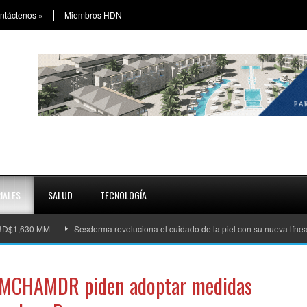
ntáctenos
»
Miembros HDN
IALES
SALUD
TECNOLOGÍA
0 MM
Sesderma revoluciona el cuidado de la piel con su nueva línea RETISIL
AMCHAMDR piden adoptar medidas