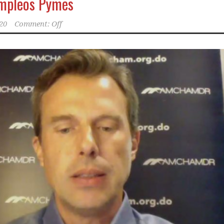
mpleos Pymes
020
Comment: Off