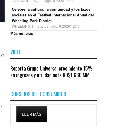
LOS ÁNGELES, jue., ago. 6 2026 12:31
Celebre la cultura, la comunidad y los lazos
sociales en el Festival Internacional Anual del
Wheeling Park District
WHEELING, Illinois, jue., ago. 6 2026 12:17
Más noticias
VIDEO
 24
Reporta Grupo Universal crecimiento 15%
en ingresos y utilidad neta RD$1,630 MM
CONSEJOS DEL CONSUMIDOR
la
LEER MÁS