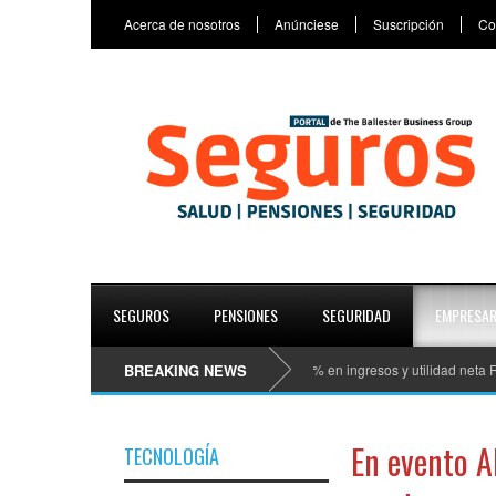
Acerca de nosotros
Anúnciese
Suscripción
Co
SEGUROS
PENSIONES
SEGURIDAD
EMPRESAR
Reporta Grupo Universal crecimiento 15% en ingresos y utilidad neta RD$1,63
BREAKING NEWS
En evento 
TECNOLOGÍA