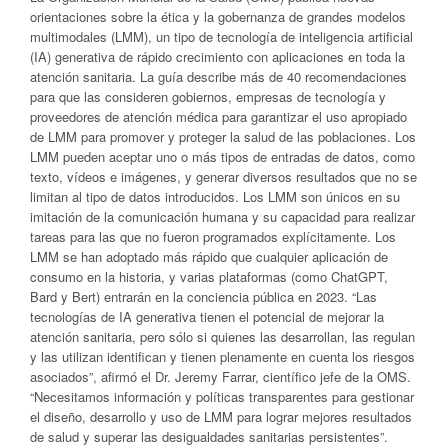
orientaciones sobre la ética y la gobernanza de grandes modelos
multimodales (LMM), un tipo de tecnología de inteligencia artificial
(IA) generativa de rápido crecimiento con aplicaciones en toda la
atención sanitaria. La guía describe más de 40 recomendaciones
para que las consideren gobiernos, empresas de tecnología y
proveedores de atención médica para garantizar el uso apropiado
de LMM para promover y proteger la salud de las poblaciones. Los
LMM pueden aceptar uno o más tipos de entradas de datos, como
texto, vídeos e imágenes, y generar diversos resultados que no se
limitan al tipo de datos introducidos. Los LMM son únicos en su
imitación de la comunicación humana y su capacidad para realizar
tareas para las que no fueron programados explícitamente. Los
LMM se han adoptado más rápido que cualquier aplicación de
consumo en la historia, y varias plataformas (como ChatGPT,
Bard y Bert) entrarán en la conciencia pública en 2023. “Las
tecnologías de IA generativa tienen el potencial de mejorar la
atención sanitaria, pero sólo si quienes las desarrollan, las regulan
y las utilizan identifican y tienen plenamente en cuenta los riesgos
asociados”, afirmó el Dr. Jeremy Farrar, científico jefe de la OMS.
“Necesitamos información y políticas transparentes para gestionar
el diseño, desarrollo y uso de LMM para lograr mejores resultados
de salud y superar las desigualdades sanitarias persistentes”.