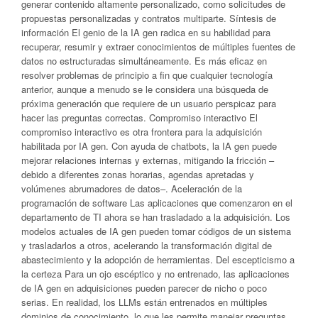
generar contenido altamente personalizado, como solicitudes de
propuestas personalizadas y contratos multiparte. Síntesis de
información El genio de la IA gen radica en su habilidad para
recuperar, resumir y extraer conocimientos de múltiples fuentes de
datos no estructuradas simultáneamente. Es más eficaz en
resolver problemas de principio a fin que cualquier tecnología
anterior, aunque a menudo se le considera una búsqueda de
próxima generación que requiere de un usuario perspicaz para
hacer las preguntas correctas. Compromiso interactivo El
compromiso interactivo es otra frontera para la adquisición
habilitada por IA gen. Con ayuda de chatbots, la IA gen puede
mejorar relaciones internas y externas, mitigando la fricción –
debido a diferentes zonas horarias, agendas apretadas y
volúmenes abrumadores de datos–. Aceleración de la
programación de software Las aplicaciones que comenzaron en el
departamento de TI ahora se han trasladado a la adquisición. Los
modelos actuales de IA gen pueden tomar códigos de un sistema
y trasladarlos a otros, acelerando la transformación digital de
abastecimiento y la adopción de herramientas. Del escepticismo a
la certeza Para un ojo escéptico y no entrenado, las aplicaciones
de IA gen en adquisiciones pueden parecer de nicho o poco
serias. En realidad, los LLMs están entrenados en múltiples
dominios de conocimiento, lo que les permite manejar preguntas