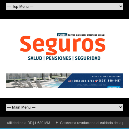
ad neta RD$1,630 MM
Sesderma revoluciona el cuidado de la piel con su nuev