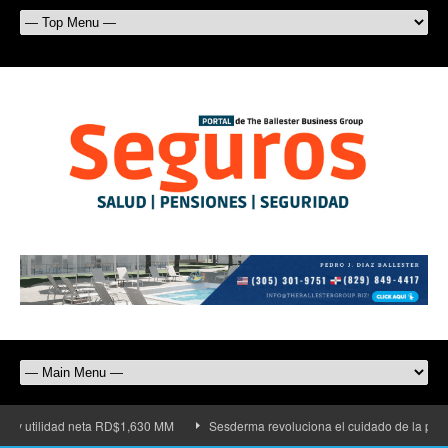
ad neta RD$1,630 MM
Sesderma revoluciona el cuidado de la piel con su nuev