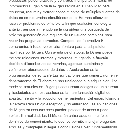
propuestas personalizadas y contratos multiparte. Síntesis de
información El genio de la IA gen radica en su habilidad para
recuperar, resumir y extraer conocimientos de múltiples fuentes de
datos no estructuradas simultáneamente. Es más eficaz en
resolver problemas de principio a fin que cualquier tecnología
anterior, aunque a menudo se le considera una búsqueda de
próxima generación que requiere de un usuario perspicaz para
hacer las preguntas correctas. Compromiso interactivo El
compromiso interactivo es otra frontera para la adquisición
habilitada por IA gen. Con ayuda de chatbots, la IA gen puede
mejorar relaciones internas y externas, mitigando la fricción –
debido a diferentes zonas horarias, agendas apretadas y
volúmenes abrumadores de datos–. Aceleración de la
programación de software Las aplicaciones que comenzaron en el
departamento de TI ahora se han trasladado a la adquisición. Los
modelos actuales de IA gen pueden tomar códigos de un sistema
y trasladarlos a otros, acelerando la transformación digital de
abastecimiento y la adopción de herramientas. Del escepticismo a
la certeza Para un ojo escéptico y no entrenado, las aplicaciones
de IA gen en adquisiciones pueden parecer de nicho o poco
serias. En realidad, los LLMs están entrenados en múltiples
dominios de conocimiento, lo que les permite manejar preguntas
amplias y complejas y llegar a conclusiones bien fundamentadas.