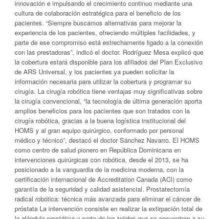
innovación e impulsando el crecimiento continuo mediante una
cultura de colaboración estratégica para el beneficio de los
pacientes. “Siempre buscamos alternativas para mejorar la
experiencia de los pacientes, ofreciendo múltiples facilidades, y
parte de ese compromiso está estrechamente ligado a la conexión
con las prestadoras”, indicó el doctor. Rodríguez Mesa explicó que
la cobertura estará disponible para los afiliados del Plan Exclusivo
de ARS Universal, y los pacientes ya pueden solicitar la
información necesaria para utilizar la cobertura y programar su
cirugía. La cirugía robótica tiene ventajas muy significativas sobre
la cirugía convencional, “la tecnología de última generación aporta
amplios beneficios para los pacientes que son tratados con la
cirugía robótica, gracias a la buena logística institucional del
HOMS y al gran equipo quirúrgico, conformado por personal
médico y técnico”, destacó el doctor Sánchez Navarro. El HOMS
como centro de salud pionero en República Dominicana en
intervenciones quirúrgicas con robótica, desde el 2013, se ha
posicionado a la vanguardia de la medicina moderna, con la
certificación internacional de Accreditation Canada (ACI) como
garantía de la seguridad y calidad asistencial. Prostatectomía
radical robótica: técnica más avanzada para eliminar el cáncer de
próstata La intervención consiste en realizar la extirpación total de
la glándula prostática y parte de los tejidos que se encuentran a su